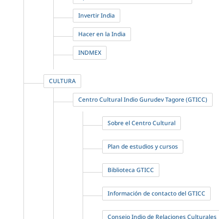
Invertir India
Hacer en la India
INDMEX
CULTURA
Centro Cultural Indio Gurudev Tagore (GTICC)
Sobre el Centro Cultural
Plan de estudios y cursos
Biblioteca GTICC
Información de contacto del GTICC
Consejo Indio de Relaciones Culturales