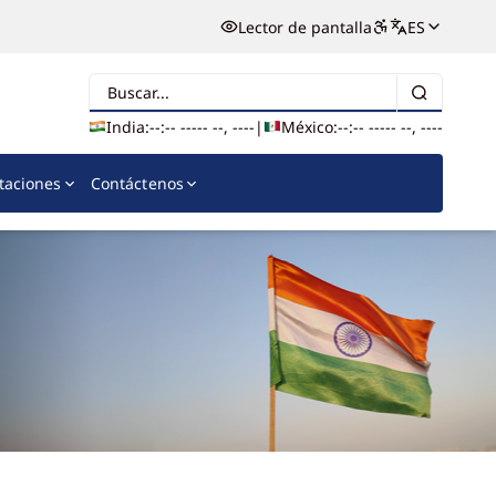
Lector de pantalla
ES
Buscar
India:
--:-- --
--- --, ----
|
México:
--:-- --
--- --, ----
itaciones
Contáctenos