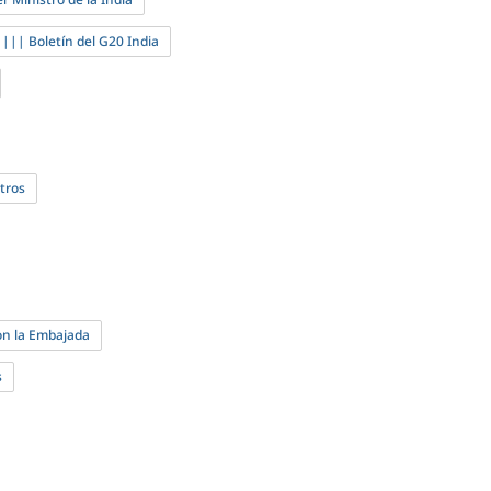
​||| Boletín del G20 India
tros
con la Embajada
s