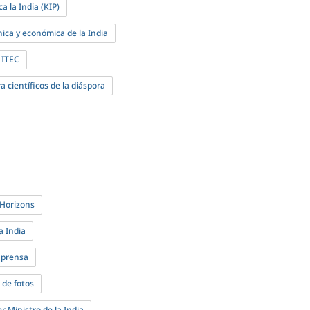
 la India (KIP)
ica y económica de la India
 ITEC
 científicos de la diáspora
 Horizons
a India
 prensa
 de fotos
r Ministro de la India