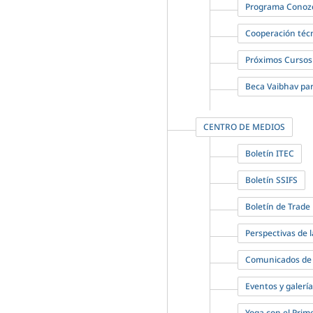
Programa Conozca
Cooperación técn
Próximos Cursos
Beca Vaibhav para
CENTRO DE MEDIOS
Boletín ITEC
Boletín SSIFS
Boletín de Trade
Perspectivas de l
Comunicados de
Eventos y galería
Yoga con el Prime