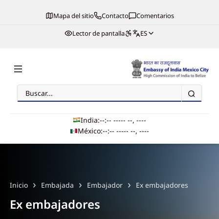
Mapa del sitio
Contacto
Comentarios
Lector de pantalla
ES
Buscar
Embassy of India, Mexico
India:
--:-- --
--- --, ----
México:
--:-- --
--- --, ----
Main navigation
Inicio
Embajada
Embajador
Ex embajadores
Ex embajadores