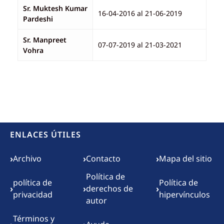
Sr. Muktesh Kumar
16-04-2016 al 21-06-2019
Pardeshi
Sr. Manpreet
07-07-2019 al 21-03-2021
Vohra
ENLACES ÚTILES
Footer menu
›
›
›
Archivo
Contacto
Mapa del sitio
Política de
política de
Política de
›
›
›
derechos de
privacidad
hipervínculos
autor
Términos y