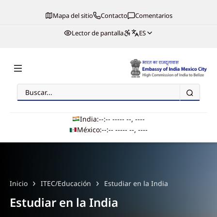
Mapa del sitio
Contacto
Comentarios
Lector de pantalla
ES
Buscar
Embassy of India, Mexico
India:
--:-- --
--- --, ----
México:
--:-- --
--- --, ----
Main navigation
Inicio
ITEC/Educación
Estudiar en la India
Estudiar en la India