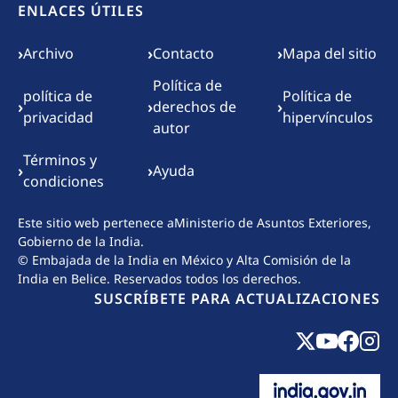
ENLACES ÚTILES
Footer menu
›
›
›
Archivo
Contacto
Mapa del sitio
Política de
política de
Política de
›
›
›
derechos de
privacidad
hipervínculos
autor
Términos y
›
›
Ayuda
condiciones
Este sitio web pertenece a
Ministerio de Asuntos Exteriores,
Gobierno de la India.
© Embajada de la India en México y Alta Comisión de la
India en Belice. Reservados todos los derechos.
SUSCRÍBETE PARA ACTUALIZACIONES