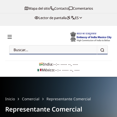
Mapa del sitio
Contacto
Comentarios
Lector de pantalla
ES
Buscar
Embassy of India, Mexico
India:
--:-- --
--- --, ----
México:
--:-- --
--- --, ----
Main navigation
Inicio
Comercial
Representante Comercial
Representante Comercial