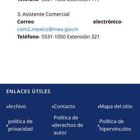
3. Asistente Comercial
Correo electrónico
-
com2.mexico@mea.gov.in
Teléfono
- 5531-1050 Extensión 321
ENLACES ÚTILES
Footer menu
›
›
›
Archivo
Contacto
Mapa del sitio
Política de
política de
Política de
›
›
›
derechos de
privacidad
hipervínculos
autor