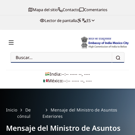
Mapa del sitio
Contacto
Comentarios
Lector de pantalla
ES
Buscar
Embassy of India, Mexico
India:
--:-- --
--- --, ----
México:
--:-- --
--- --, ----
Main navigation
Inicio
De
Mensaje del Ministro de Asuntos
cónsul
Exteriores
Mensaje del Ministro de Asuntos