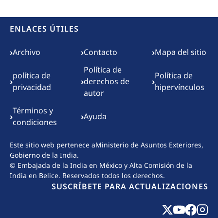
ENLACES ÚTILES
Footer menu
›
›
›
Archivo
Contacto
Mapa del sitio
Política de
política de
Política de
›
›
›
derechos de
privacidad
hipervínculos
autor
Términos y
›
›
Ayuda
condiciones
Este sitio web pertenece a
Ministerio de Asuntos Exteriores,
Gobierno de la India.
© Embajada de la India en México y Alta Comisión de la
India en Belice. Reservados todos los derechos.
SUSCRÍBETE PARA ACTUALIZACIONES