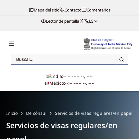
Mapa del sitio
Contacto
Comentarios
Lector de pantalla
ES
Buscar
Embassy of India, Mexico
India:
--:-- --
--- --, ----
México:
--:-- --
--- --, ----
Main navigation
Inicio
De cónsul
Servicios de visas regulares/en papel
Servicios de visas regulares/en
papel