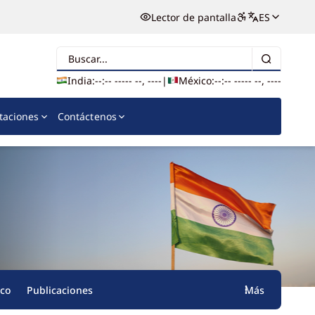
Lector de pantalla
ES
Buscar
India:
--:-- --
--- --, ----
|
México:
--:-- --
--- --, ----
itaciones
Contáctenos
ico
Publicaciones
Más