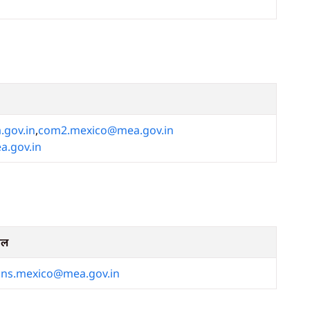
gov.in
,
com2.mexico@mea.gov.in
.gov.in
ेल
ons.mexico@mea.gov.in