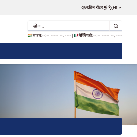
स्क्रीन रीडर
HI
खोज
भारत:
--:-- --
--- --, ----
|
मेक्सिको:
--:-- --
--- --, ----